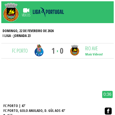
VÍDEOS
DOMINGO, 22 DE FEVEREIRO DE 2026
I LIGA
- JORNADA 23
RIO AVE
1
0
FC PORTO
x
Mais Vídeos!
0:36
FC PORTO | 47'
FC PORTO, GOLO ANULADO, D. GÜL AOS 47'