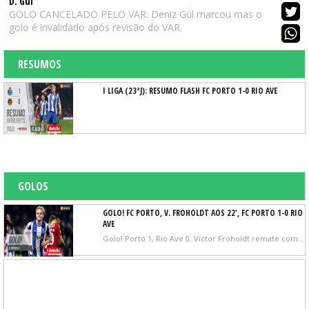
D. Gül
GOLO CANCELADO PELO VAR: Deniz Gül marcou mas o
golo é invalidado após revisão do VAR.
RESUMOS
I LIGA (23ªJ): RESUMO FLASH FC PORTO 1-0 RIO AVE
GOLOS
GOLO! FC PORTO, V. FROHOLDT AOS 22', FC PORTO 1-0 RIO
AVE
Golo! Porto 1, Rio Ave 0. Victor Froholdt remate com o pé esquerdo em frente à baliza.