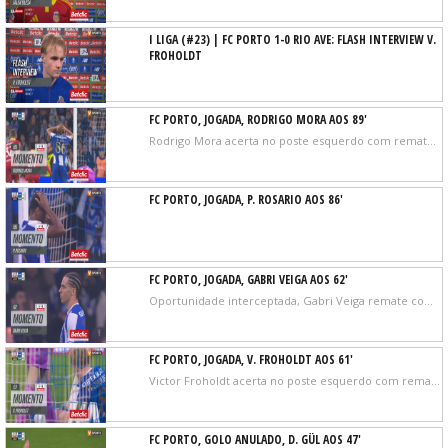
I LIGA (#23) | FC PORTO 1-0 RIO AVE: FLASH INTERVIEW V.
FROHOLDT
FC PORTO, JOGADA, RODRIGO MORA AOS 89'
Rodrigo Mora acerta no poste esquerdo com remate com o pé direito no coração da área. Assistência de Terem Moffi.
FC PORTO, JOGADA, P. ROSARIO AOS 86'
FC PORTO, JOGADA, GABRI VEIGA AOS 62'
Oportunidade interceptada, Gabri Veiga remate com o pé direito no coração da área.
FC PORTO, JOGADA, V. FROHOLDT AOS 61'
Victor Froholdt acerta no poste esquerdo com remate com o pé direito do lado esquerdo da pequena área. Assistência de Deniz Gül.
FC PORTO, GOLO ANULADO, D. GÜL AOS 47'