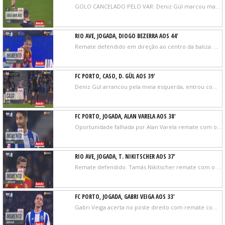
GOLO CANCELADO PELO VAR: Deniz Gül marcou mas o golo é invalidado após revisão do VAR.
RIO AVE, JOGADA, DIOGO BEZERRA AOS 44'
Remate defendido em direção ao centro da baliza. Dario Spikic remate com o pé direito em frente à baliza. Assistência de Diogo Bezerra.
FC PORTO, CASO, D. GÜL AOS 39'
Deniz Gül arrancou pela meia esquerda, entrou com tudo na área e caiu, depois de um alegado corte. O FC Porto pede penálti
FC PORTO, JOGADA, ALAN VARELA AOS 38'
Oportunidade falhada por Alan Varela remate com o pé direito de fora da área. Assistência de Zaidu Sanusi.
RIO AVE, JOGADA, T. NIKITSCHER AOS 37'
Remate defendido. Tamás Nikitscher remate com o pé direito de fora da área.
FC PORTO, JOGADA, GABRI VEIGA AOS 33'
Gabri Veiga acerta no poste direito com remate com o pé direito no coração da área. Assistência de Deniz Gül.