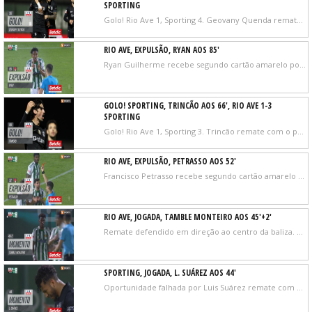
SPORTING
Golo! Rio Ave 1, Sporting 4. Geovany Quenda remate com o pé esquerdo do lado esquerdo da área depois de um contra ataque.
RIO AVE, EXPULSÃO, RYAN AOS 85'
Ryan Guilherme recebe segundo cartão amarelo por uma entrada perigosa.
GOLO! SPORTING, TRINCÃO AOS 66', RIO AVE 1-3
SPORTING
Golo! Rio Ave 1, Sporting 3. Trincão remate com o pé esquerdo de fora da área.
RIO AVE, EXPULSÃO, PETRASSO AOS 52'
Francisco Petrasso recebe segundo cartão amarelo por uma entrada perigosa.
RIO AVE, JOGADA, TAMBLE MONTEIRO AOS 45'+2'
Remate defendido em direção ao centro da baliza. Tamble Monteiro remate com o pé direito do lado esquerdo da área. Assistência de Dario Spikic.
SPORTING, JOGADA, L. SUÁREZ AOS 44'
Oportunidade falhada por Luis Suárez remate com o pé direito do lado esquerdo da pequena área.