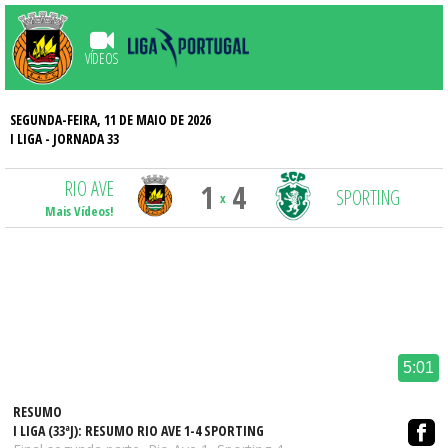
VÍDEOS
SEGUNDA-FEIRA, 11 DE MAIO DE 2026
I LIGA
- JORNADA 33
RIO AVE
1
4
SPORTING
x
Mais Vídeos!
5:01
RESUMO
I LIGA (33ªJ): RESUMO RIO AVE 1-4 SPORTING