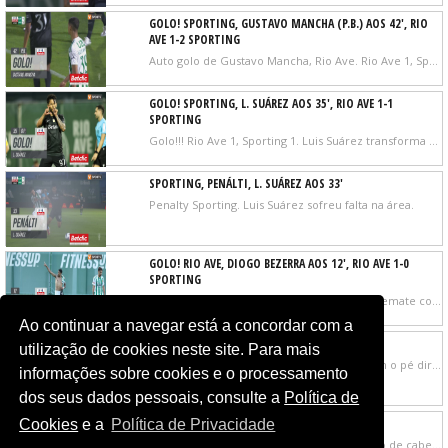
GOLO! SPORTING, GUSTAVO MANCHA (P.B.) AOS 42', RIO
AVE 1-2 SPORTING
Auto golo de Gustavo Mancha, Rio Ave. Rio Ave 1, Sporting 2..
GOLO! SPORTING, L. SUÁREZ AOS 35', RIO AVE 1-1
SPORTING
Golo!!! Rio Ave 1, Sporting 1. Luis Suárez transforma o penalty, remate com o pé direito junto à base do poste esquerdo.
SPORTING, PENÁLTI, L. SUÁREZ AOS 33'
Penalty Sporting. Luis Suárez sofreu falta na área.
GOLO! RIO AVE, DIOGO BEZERRA AOS 12', RIO AVE 1-0
SPORTING
Golo! Rio Ave 1, Sporting 0. Diogo Bezerra remate com o pé direito do lado direito da área.
Ao continuar a navegar está a concordar com a
SPORTING, JOGADA, PEDRO GONÇALVES AOS 6'
utilização de cookies neste site. Para mais
Oportunidade falhada por Pote remate com o pé direito do lado esquerdo da área. Assistência de Trincão.
informações sobre cookies e o processamento
dos seus dados pessoais, consulte a
Política de
RIO AVE, JOGADA, TAMBLE MONTEIRO AOS 5'
Cookies
e a
Política de Privacidade
Oportunidade falhada por Tamble Monteiro de cabeça do lado direito da pequena área. Assistência de Jalen Blesa com um cruzamento para a área.