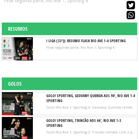
Final segunda parte, Rio Ave 1, Sporting 4.
RESUMOS
I LIGA (33ªJ): RESUMO FLASH RIO AVE 1-4 SPORTING
Final segunda parte, Rio Ave 1, Sporting 4.
GOLOS
GOLO! SPORTING, GEOVANY QUENDA AOS 90', RIO AVE 1-4
SPORTING
Golo! Rio Ave 1, Sporting 4. Geovany Quenda remate com o pé esquerdo do lado esquerdo da área depois de um contra ataque.
GOLO! SPORTING, TRINCÃO AOS 66', RIO AVE 1-3
SPORTING
Golo! Rio Ave 1, Sporting 3. Trincão remate com o pé esquerdo de fora da área.